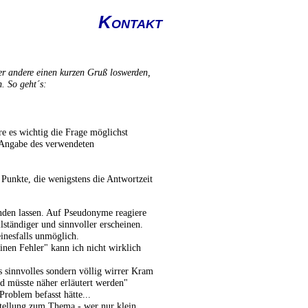
Kontakt
er andere einen kurzen Gruß loswerden,
n. So geht´s:
e es wichtig die Frage möglichst
e Angabe des verwendeten
e Punkte, die wenigstens die Antwortzeit
inden lassen. Auf Pseudonyme reagiere
lständiger und sinnvoller erscheinen.
nesfalls unmöglich.
einen Fehler" kann ich nicht wirklich
 sinnvolles sondern völlig wirrer Kram
nd müsste näher erläutert werden"
roblem befasst hätte...
stellung zum Thema - wer nur klein