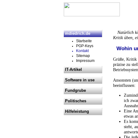
Natürlich k
mdiedrich.de
Kritik üben, e
Startseite
PGP-Keys
Wohin u
Kontakt
Sitemap
Grüße, Kritik
Impressum
präzise zu st
IT-Artikel
Betriebssystem
Software in use
Ansonsten (und
beeinflussen:
Fundgrube
Zuminde
ich zwar
Politisches
Ausnahm
Eine Anf
Hilfeleistung
etwas an
Es komm
steht, a
antworte
Die äuß