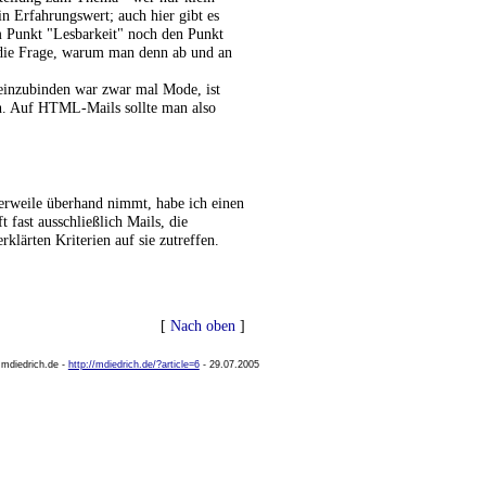
ein Erfahrungswert; auch hier gibt es
m Punkt "Lesbarkeit" noch den Punkt
f die Frage, warum man denn ab und an
inzubinden war zwar mal Mode, ist
ch. Auf HTML-Mails sollte man also
weile überhand nimmt, habe ich einen
 fast ausschließlich Mails, die
lärten Kriterien auf sie zutreffen.
[
Nach oben
]
mdiedrich.de -
http://mdiedrich.de/?article=6
- 29.07.2005