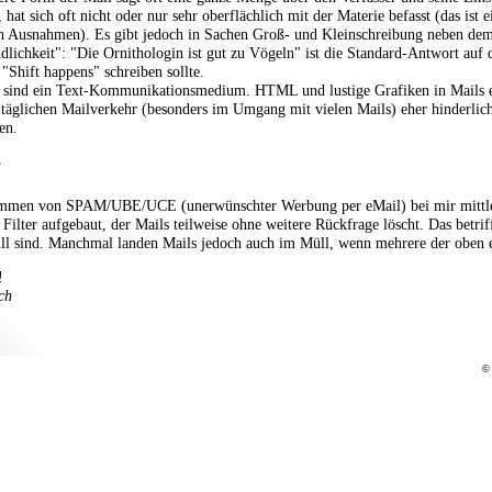
, hat sich oft nicht oder nur sehr oberflächlich mit der Materie befasst (das ist 
ch Ausnahmen). Es gibt jedoch in Sachen Groß- und Kleinschreibung neben de
ndlichkeit": "Die Ornithologin ist gut zu Vögeln" ist die Standard-Antwort au
"Shift happens" schreiben sollte.
 sind ein Text-Kommunikationsmedium. HTML und lustige Grafiken in Mails e
 täglichen Mailverkehr (besonders im Umgang mit vielen Mails) eher hinderli
en.
r
mmen von SPAM/UBE/UCE (unerwünschter Werbung per eMail) bei mir mittler
Filter aufgebaut, der Mails teilweise ohne weitere Rückfrage löscht. Das betrifft
ll sind. Manchmal landen Mails jedoch auch im Müll, wenn mehrere der oben erk
!
ch
© 