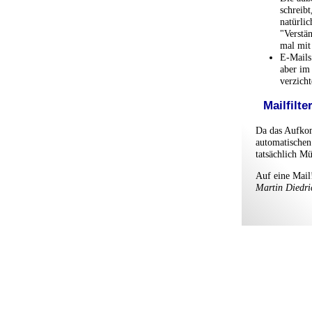
schreibt
natürli
"Verstä
mal mit 
E-Mails
aber im
verzicht
Mailfilte
Da das Aufko
automatischen 
tatsächlich Mü
Auf eine Mail
Martin Diedri