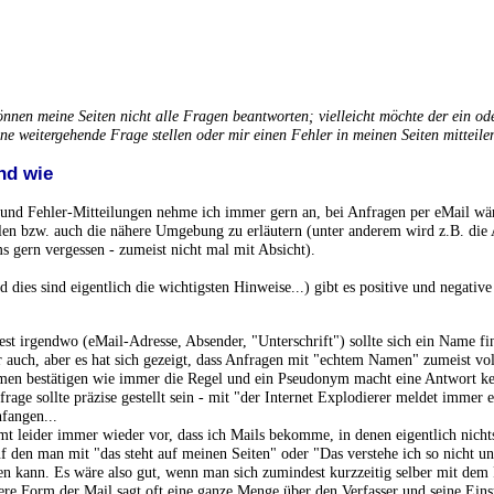
önnen meine Seiten nicht alle Fragen beantworten; vielleicht möchte der ein od
ine weitergehende Frage stellen oder mir einen Fehler in meinen Seiten mitteile
nd wie
 und Fehler-Mitteilungen nehme ich immer gern an, bei Anfragen per eMail wär
ellen bzw. auch die nähere Umgebung zu erläutern (unter anderem wird z.B. di
s gern vergessen - zumeist nicht mal mit Absicht).
 dies sind eigentlich die wichtigsten Hinweise...) gibt es positive und negativ
st irgendwo (eMail-Adresse, Absender, "Unterschrift") sollte sich ein Name f
 auch, aber es hat sich gezeigt, dass Anfragen mit "echtem Namen" zumeist vol
en bestätigen wie immer die Regel und ein Pseudonym macht eine Antwort kei
rage sollte präzise gestellt sein - mit "der Internet Explodierer meldet immer 
fangen...
t leider immer wieder vor, dass ich Mails bekomme, in denen eigentlich nichts
uf den man mit "das steht auf meinen Seiten" oder "Das verstehe ich so nicht u
n kann. Es wäre also gut, wenn man sich zumindest kurzzeitig selber mit dem P
ere Form der Mail sagt oft eine ganze Menge über den Verfasser und seine Ein