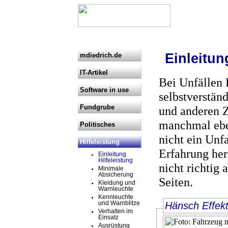
Einleitun
mdiedrich.de
IT-Artikel
Bei Unfällen H
Software in use
selbstverstän
Fundgrube
und anderen Z
manchmal eben
Politisches
nicht ein Unfa
Hilfeleistung
Erfahrung hera
Einleitung
Hilfeleistung
nicht richtig 
Minimale
Absicherung
Seiten.
Kleidung und
Warnleuchte
Kennleuchte
und Warnblitze
Hänsch Effekt
Verhalten im
Einsatz
Ausrüstung